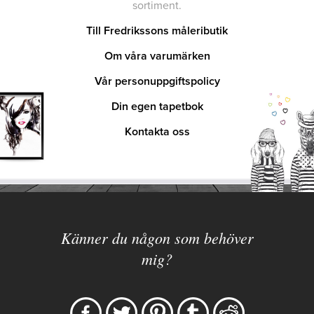
sortiment.
Till Fredrikssons måleributik
Om våra varumärken
Vår personuppgiftspolicy
Din egen tapetbok
Kontakta oss
Känner du någon som behöver
mig?