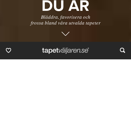
DU ÄR
Bläddra, favorisera och
frossa bland våra utvalda tapeter
Hetast
Senaste
Dyrast
Billigast