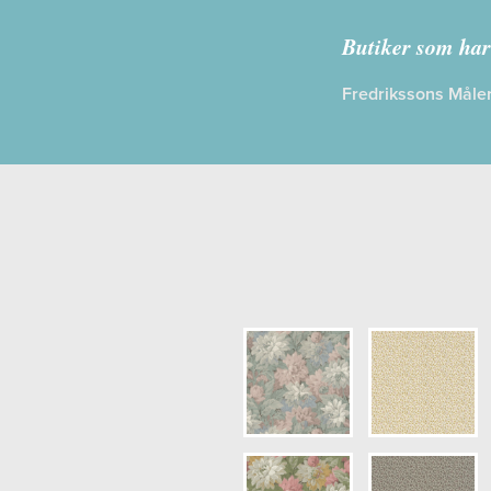
Kollektion:
Butiker som har
Information
Fredrikssons Måler
Egenskaper
Opacitet: H
Längd x Bre
Mönsterhöjd
Artikelnumm
NCS Botten