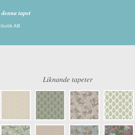
Charm
 denna tapet
ibutik AB
: Limma på väggen
Färg: Grön, Rosa
ög
Mönster: Blommig, Småmönstrad
dd: 10,05 x 0,53
Struktur: Slät
: 0,07
Cirkapris: 699,00 kr
er: 8166
(Kontakta din färghandlare för exakt 
Liknande tapeter
kulör: S0603-Y30R