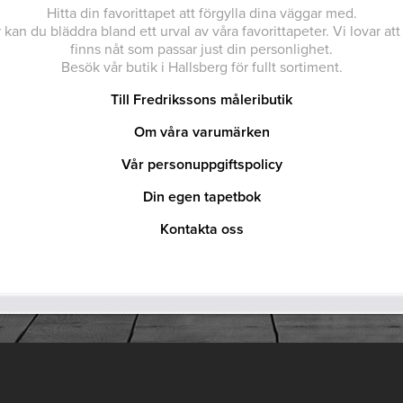
Hitta din favorittapet att förgylla dina väggar med.
 kan du bläddra bland ett urval av våra favorittapeter. Vi lovar att
finns nåt som passar just din personlighet.
Besök vår butik i Hallsberg för fullt sortiment.
Till Fredrikssons måleributik
Om våra varumärken
Vår personuppgiftspolicy
Din egen tapetbok
Kontakta oss