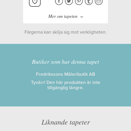
Mer om tapeten
Färgerna kan skilja sig mot verkligheten.
Tillverkare:
Boråstapeter
Kollektion:
Scandinavian
Butiker som har denna tapet
Designers II
,
Scandinavian
Fredrikssons Måleributik AB
Designers
Tyvärr! Den här produkten är inte
tillgänglig längre.
Information
Egenskaper: Limma på väggen
Opacitet: Hög
Liknande tapeter
Längd x Bredd: 10,05 x 0,53