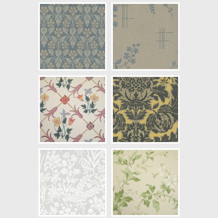
Mönsterhöjd: 0,76
Artikelnummer: 1788
NCS Bottenkulör: S0603-Y40R
Färg: Blå, Grön, Vitaktig, Gul,
Röd, Grå
Mönster: Blommig, Djur
Struktur: Slät, Limtryck
Cirkapris: 1299,00 kr
(Kontakta din färghandlare för
exakt pris.)