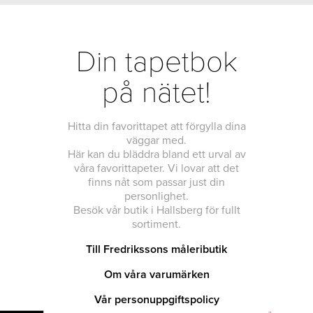
Din tapetbok
på nätet!
Hitta din favorittapet att förgylla dina
väggar med.
Här kan du bläddra bland ett urval av
våra favorittapeter. Vi lovar att det
finns nåt som passar just din
personlighet.
Besök vår butik i Hallsberg för fullt
sortiment.
Till Fredrikssons måleributik
Om våra varumärken
Vår personuppgiftspolicy