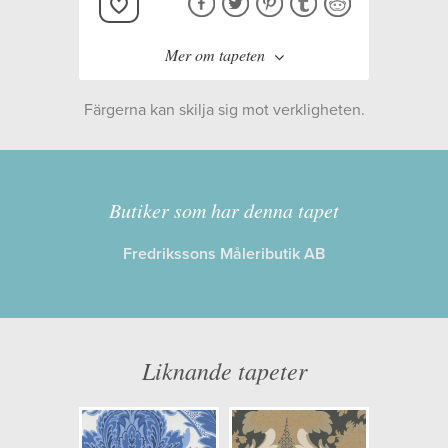
Mer om tapeten
Färgerna kan skilja sig mot verkligheten.
Tillverkare:
Cole & Son
Kollektion:
ALBEMARLE
Butiker som har denna tapet
Fredrikssons Måleributik AB
Information
Egenskaper: Limma på väggen
Opacitet: Hög
Liknande tapeter
Längd x Bredd: 10,00 x 53,00
Mönsterhöjd: 0,70
Artikelnummer: 94/9047