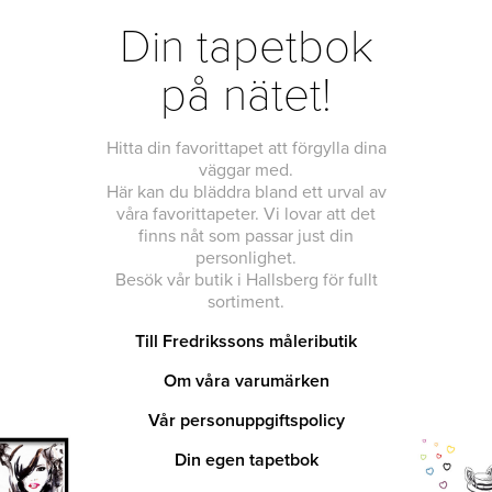
Din tapetbok
på nätet!
Hitta din favorittapet att förgylla dina
väggar med.
Här kan du bläddra bland ett urval av
våra favorittapeter. Vi lovar att det
finns nåt som passar just din
personlighet.
Besök vår butik i Hallsberg för fullt
sortiment.
Till Fredrikssons måleributik
Om våra varumärken
Vår personuppgiftspolicy
Din egen tapetbok