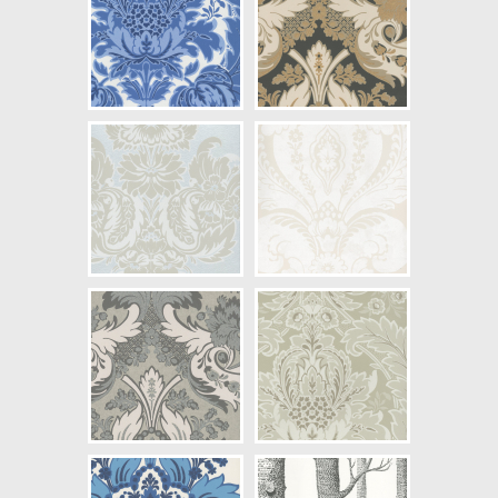
NCS Bottenkulör: S0500-N
Färg: Vitaktig
Mönster: Växande, Blommig
Struktur: Slät, Limtryck
Cirkapris: 2537,00 kr
(Kontakta din färghandlare för
exakt pris.)