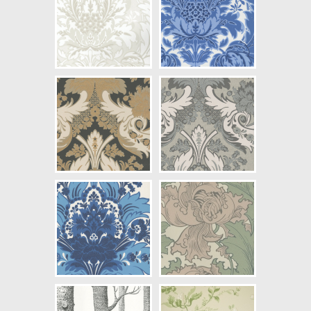
NCS Bottenkulör: S2005-Y20R
Färg: Vitaktig, Beige, Grå
Mönster: Växande
Struktur: Slät, Limtryck
Cirkapris: 2537,00 kr
(Kontakta din färghandlare för
exakt pris.)