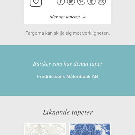
Mer om tapeten
Färgerna kan skilja sig mot verkligheten.
Tillverkare:
Cole & Son
Kollektion:
ALBEMARLE
Butiker som har denna tapet
Fredrikssons Måleributik AB
Information
Egenskaper: Limma på väggen
Opacitet: Hög
Liknande tapeter
Längd x Bredd: 10,00 x 53,00
Mönsterhöjd: 0,70
Artikelnummer: 94/9048