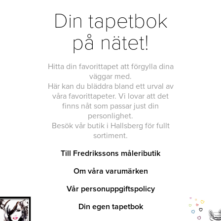
Din tapetbok
på nätet!
Hitta din favorittapet att förgylla dina
väggar med.
Här kan du bläddra bland ett urval av
våra favorittapeter. Vi lovar att det
finns nåt som passar just din
personlighet.
Besök vår butik i Hallsberg för fullt
sortiment.
Till Fredrikssons måleributik
Om våra varumärken
Vår personuppgiftspolicy
Din egen tapetbok