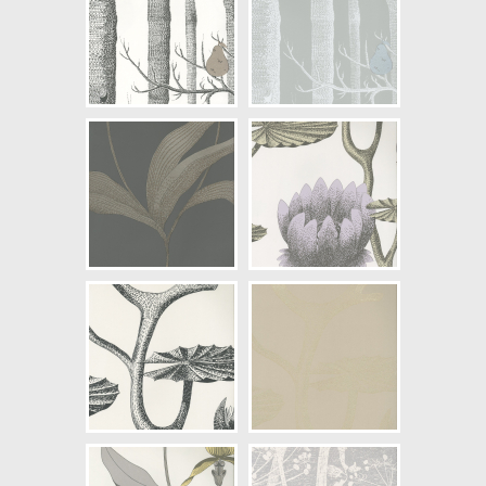
Artikelnummer: 95/5031
NCS Bottenkulör: S6502-B
Färg: Vitaktig, Grå, Guld
Mönster: Växande
Struktur: Slät
Cirkapris: 2465,00 kr
(Kontakta din färghandlare för
exakt pris.)