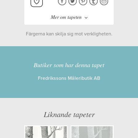
Mer om tapeten
Färgerna kan skilja sig mot verkligheten.
Tillverkare:
Cole & Son
Kollektion:
Contemporary
Butiker som har denna tapet
Restyled
Fredrikssons Måleributik AB
Information
Egenskaper: Limma på väggen
Liknande tapeter
Opacitet: Låg
Längd x Bredd: 10,00 x 53,00
Mönsterhöjd: 0,70