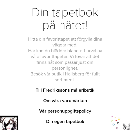
Din tapetbok
på nätet!
Hitta din favorittapet att förgylla dina
väggar med.
Här kan du bläddra bland ett urval av
våra favorittapeter. Vi lovar att det
finns nåt som passar just din
personlighet.
Besök vår butik i Hallsberg för fullt
sortiment.
Till Fredrikssons måleributik
Om våra varumärken
Vår personuppgiftspolicy
Din egen tapetbok