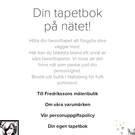
Din tapetbok
på nätet!
Hitta din favorittapet att förgylla dina
väggar med.
Här kan du bläddra bland ett urval av
våra favorittapeter. Vi lovar att det
finns nåt som passar just din
personlighet.
Besök vår butik i Hallsberg för fullt
sortiment.
Till Fredrikssons måleributik
Om våra varumärken
Vår personuppgiftspolicy
Din egen tapetbok