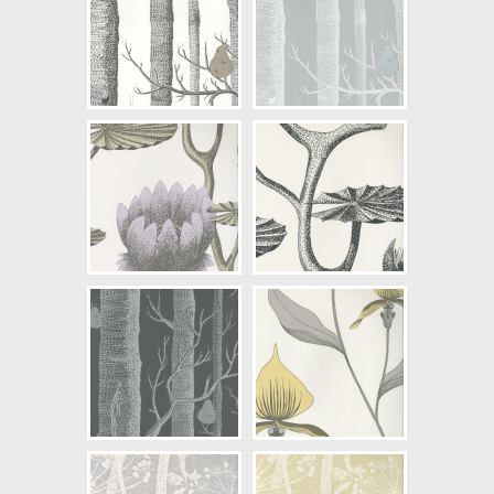
Artikelnummer: 95/10054
NCS Bottenkulör: S0500-N
Färg: Grön, Vitaktig, Röd
Mönster: Växande, Blommig
Struktur: Slät
Cirkapris: 2395,00 kr
(Kontakta din färghandlare för
exakt pris.)