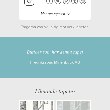
Mer om tapeten
Färgerna kan skilja sig mot verkligheten.
Tillverkare:
Cole & Son
Kollektion:
Contemporary
Butiker som har denna tapet
Restyled
Fredrikssons Måleributik AB
Information
Egenskaper: Limma på väggen
Liknande tapeter
Opacitet: Hög
Längd x Bredd: 10,00 x 53,00
Mönsterhöjd: 0,76