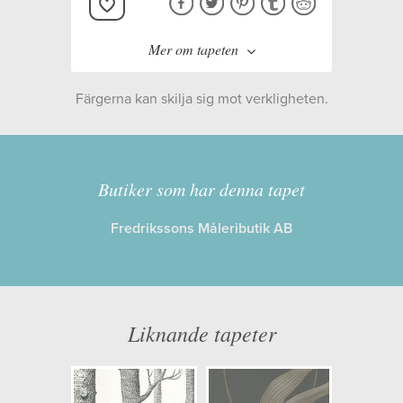
Mer om tapeten
Färgerna kan skilja sig mot verkligheten.
Tillverkare:
Cole & Son
Kollektion:
Contemporary
Butiker som har denna tapet
Restyled
Fredrikssons Måleributik AB
Information
Egenskaper: Limma på väggen
Liknande tapeter
Opacitet: Låg
Längd x Bredd: 10,00 x 53,00
Mönsterhöjd: 0,76