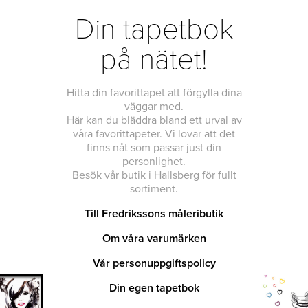
Din tapetbok
på nätet!
Hitta din favorittapet att förgylla dina
väggar med.
Här kan du bläddra bland ett urval av
våra favorittapeter. Vi lovar att det
finns nåt som passar just din
personlighet.
Besök vår butik i Hallsberg för fullt
sortiment.
Till Fredrikssons måleributik
Om våra varumärken
Vår personuppgiftspolicy
Din egen tapetbok