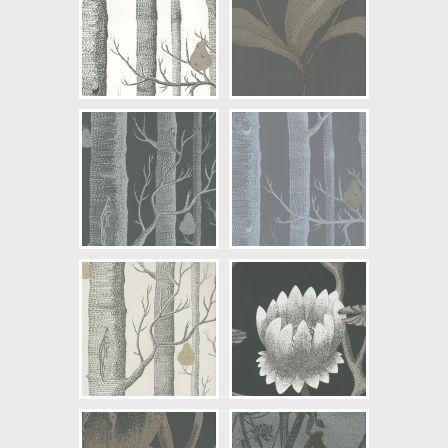
Artikelnummer: 95/4019
NCS Bottenkulör: S2005-Y30R
Färg: Beige, Guld
Mönster: Växande, Växter
Struktur: Slät, Blank
Cirkapris: 2198,00 kr
(Kontakta din färghandlare för
exakt pris.)