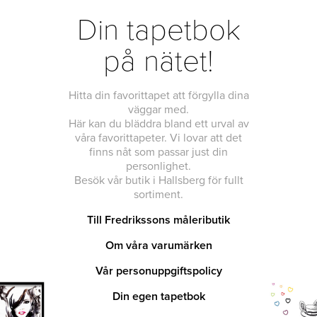
Din tapetbok
på nätet!
Hitta din favorittapet att förgylla dina
väggar med.
Här kan du bläddra bland ett urval av
våra favorittapeter. Vi lovar att det
finns nåt som passar just din
personlighet.
Besök vår butik i Hallsberg för fullt
sortiment.
Till Fredrikssons måleributik
Om våra varumärken
Vår personuppgiftspolicy
Din egen tapetbok