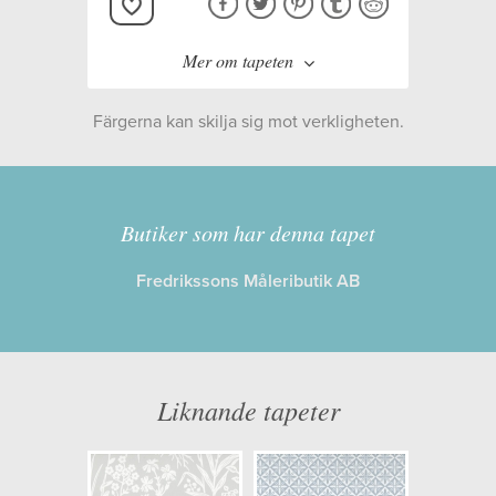
Mer om tapeten
Färgerna kan skilja sig mot verkligheten.
Tillverkare:
Tapetstudion
Kollektion:
Blomstertiden
Butiker som har denna tapet
Fredrikssons Måleributik AB
Information
Egenskaper: Limma på väggen
Opacitet: Hög
Liknande tapeter
Längd x Bredd: 11,20 x 0,53
Mönsterhöjd: 0,53
Artikelnummer: 5228-1