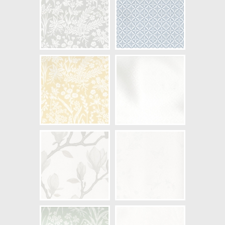
NCS Bottenkulör: S0500-N
Färg: Vitaktig, Beige
Mönster: Blommig, Växter
Struktur: Slät, Blank
Cirkapris: 625,00 kr
(Kontakta din färghandlare för
exakt pris.)