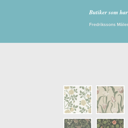
Kollektion:
Ö
Butiker som har
Information
Fredrikssons Måler
Egenskaper
Opacitet: H
Längd x Bre
Mönsterhöjd
Artikelnumm
NCS Botten