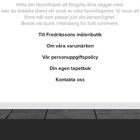
Hitta din favorittapet att förgylla dina väggar med.
 kan du bläddra bland ett urval av våra favorittapeter. Vi lovar att
finns nåt som passar just din personlighet.
Besök vår butik i Hallsberg för fullt sortiment.
Till Fredrikssons måleributik
Om våra varumärken
Vår personuppgiftspolicy
Din egen tapetbok
Kontakta oss