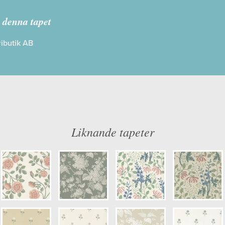
sterlen
 denna tapet
ibutik AB
: Limma på väggen
Färg: Grön, Vitaktig, Rosa
ög
Mönster: Växande, Blommig, Blad
dd: 10,05 x 0,53
Struktur: Limtryck
: 0,27
Cirkapris: 1099,00 kr
er: 6978
(Kontakta din färghandlare för exakt 
Liknande tapeter
kulör: S0502-Y20R