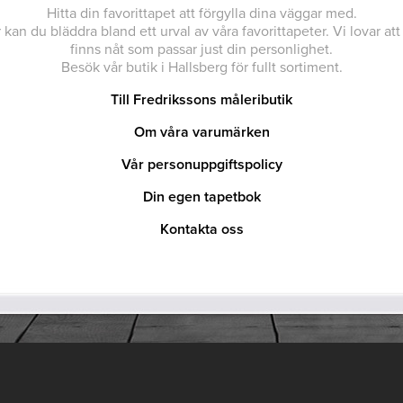
Hitta din favorittapet att förgylla dina väggar med.
 kan du bläddra bland ett urval av våra favorittapeter. Vi lovar att
finns nåt som passar just din personlighet.
Besök vår butik i Hallsberg för fullt sortiment.
Till Fredrikssons måleributik
Om våra varumärken
Vår personuppgiftspolicy
Din egen tapetbok
Kontakta oss