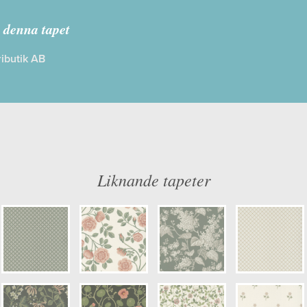
sterlen
 denna tapet
ibutik AB
: Limma på väggen
Färg: Grön, Vitaktig, Gul
ög
Mönster: Blommig, Småmönstrad
dd: 10,05 x 0,53
Struktur: Limtryck
 0,11
Cirkapris: 1099,00 kr
er: 6972
(Kontakta din färghandlare för exakt 
Liknande tapeter
ulör: S1005-Y20R