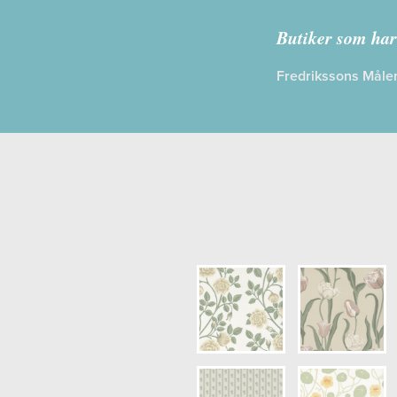
Kollektion:
Ö
Butiker som har
Information
Fredrikssons Måler
Egenskaper
Opacitet: H
Längd x Bre
Mönsterhöjd:
Artikelnumm
NCS Bottenk