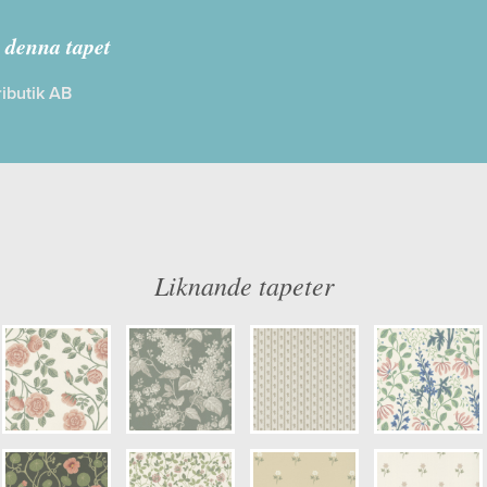
sterlen
 denna tapet
ibutik AB
: Limma på väggen
Färg: Blå, Grön, Beige, Rosa
ög
Mönster: Blommig, Växter
dd: 10,05 x 0,53
Struktur: Limtryck
: 0,53
Cirkapris: 1099,00 kr
er: 6985
(Kontakta din färghandlare för exakt 
Liknande tapeter
ulör: S1005-Y30R