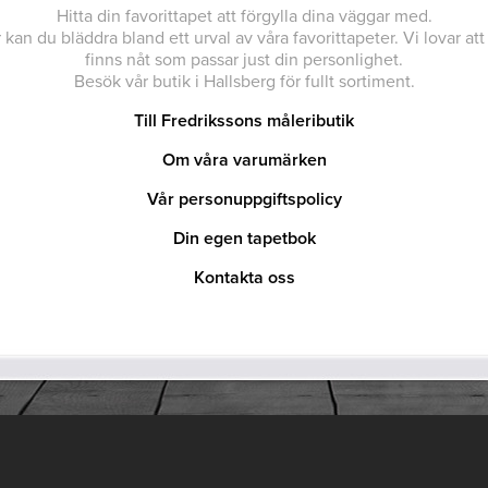
Hitta din favorittapet att förgylla dina väggar med.
 kan du bläddra bland ett urval av våra favorittapeter. Vi lovar att
finns nåt som passar just din personlighet.
Besök vår butik i Hallsberg för fullt sortiment.
Till Fredrikssons måleributik
Om våra varumärken
Vår personuppgiftspolicy
Din egen tapetbok
Kontakta oss