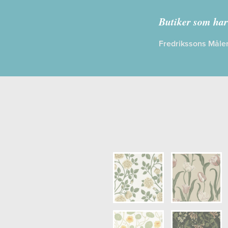
Kollektion:
Ö
Butiker som har
Information
Fredrikssons Måler
Egenskaper
Opacitet: H
Längd x Bre
Mönsterhöjd
Artikelnumm
NCS Bottenk