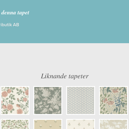
sterlen
 denna tapet
ibutik AB
: Limma på väggen
Färg: Blå, Grön, Vitaktig, Rosa
ög
Mönster: Blommig, Växter
dd: 10,05 x 0,53
Struktur: Limtryck
: 0,53
Cirkapris: 1099,00 kr
er: 6984
(Kontakta din färghandlare för exakt 
Liknande tapeter
kulör: S0502-Y20R