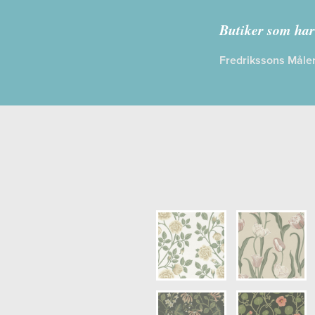
Kollektion:
Ö
Butiker som har
Information
Fredrikssons Måler
Egenskaper
Opacitet: H
Längd x Bre
Mönsterhöjd
Artikelnumm
NCS Botten