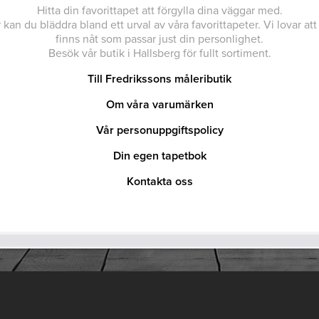
Hitta din favorittapet att förgylla dina väggar med.
 kan du bläddra bland ett urval av våra favorittapeter. Vi lovar att
finns nåt som passar just din personlighet.
Besök vår butik i Hallsberg för fullt sortiment.
Till Fredrikssons måleributik
Om våra varumärken
Vår personuppgiftspolicy
Din egen tapetbok
Kontakta oss