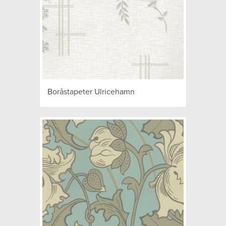
Boråstapeter Ulricehamn