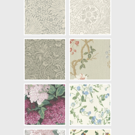
NCS Bottenkulör: S0300-N
Färg: Blå, Vitaktig, Beige
Mönster: Blommig,
Småmönstrad
Struktur: Lågstruktur
Cirkapris: 799,00 kr
(Kontakta din färghandlare för
exakt pris.)