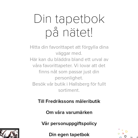
Din tapetbok
på nätet!
Hitta din favorittapet att förgylla dina
väggar med.
Här kan du bläddra bland ett urval av
våra favorittapeter. Vi lovar att det
finns nåt som passar just din
personlighet.
Besök vår butik i Hallsberg för fullt
sortiment.
Till Fredrikssons måleributik
Om våra varumärken
Vår personuppgiftspolicy
Din egen tapetbok