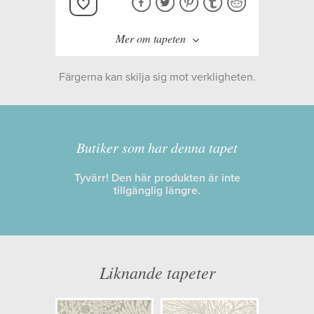
Mer om tapeten
Färgerna kan skilja sig mot verkligheten.
Tillverkare:
Carma & Co
Kollektion:
Blooming Garden
Butiker som har denna tapet
Tyvärr! Den här produkten är inte
Information
tillgänglig längre.
Egenskaper: Limma på väggen
Opacitet: Låg
Längd x Bredd: 10,05 x 0,53
Liknande tapeter
Mönsterhöjd: 0,09
Artikelnummer: 4106