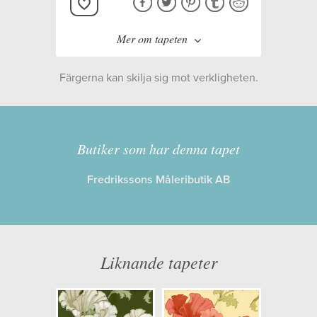
Mer om tapeten
Färgerna kan skilja sig mot verkligheten.
Tillverkare:
Boråstapeter
Kollektion:
Anno II
Butiker som har denna tapet
Fredrikssons Måleributik AB
Information
Egenskaper: Limma på väggen
Opacitet: Hög
Liknande tapeter
Längd x Bredd: 10,05 x 0,53
Mönsterhöjd: 0,38
Artikelnummer: 8089