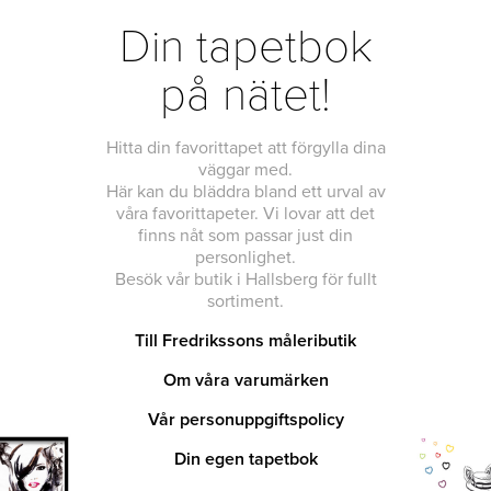
Din tapetbok
på nätet!
Hitta din favorittapet att förgylla dina
väggar med.
Här kan du bläddra bland ett urval av
våra favorittapeter. Vi lovar att det
finns nåt som passar just din
personlighet.
Besök vår butik i Hallsberg för fullt
sortiment.
Till Fredrikssons måleributik
Om våra varumärken
Vår personuppgiftspolicy
Din egen tapetbok