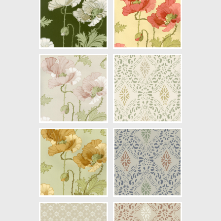
NCS Bottenkulör: S2005-G70Y
Färg: Grön, Vitaktig
Mönster: Historiskt,
Stormönstrad
Struktur: Limtryck
Cirkapris: 1099,00 kr
(Kontakta din färghandlare för
exakt pris.)