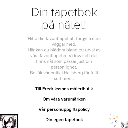
Din tapetbok
på nätet!
Hitta din favorittapet att förgylla dina
väggar med.
Här kan du bläddra bland ett urval av
våra favorittapeter. Vi lovar att det
finns nåt som passar just din
personlighet.
Besök vår butik i Hallsberg för fullt
sortiment.
Till Fredrikssons måleributik
Om våra varumärken
Vår personuppgiftspolicy
Din egen tapetbok