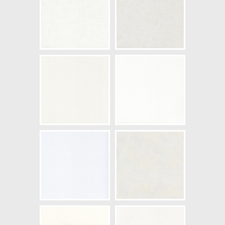
NCS Bottenkulör: S0502-Y
Färg: Vitaktig
Mönster: Omönstrad
Struktur: Slät, Metallic
Cirkapris: 329,00 kr
(Kontakta din färghandlare för
exakt pris.)