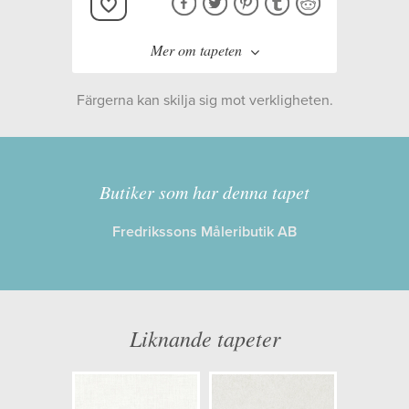
Mer om tapeten
Färgerna kan skilja sig mot verkligheten.
Tillverkare:
Boråstapeter
Kollektion:
Borosan Bas
Butiker som har denna tapet
Fredrikssons Måleributik AB
Information
Egenskaper: Limma på väggen
Opacitet: Hög
Liknande tapeter
Längd x Bredd: 11,20 x 0,53
Mönsterhöjd: 0,00
Artikelnummer: 38721