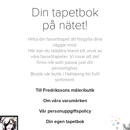
Din tapetbok
på nätet!
Hitta din favorittapet att förgylla dina
väggar med.
Här kan du bläddra bland ett urval av
våra favorittapeter. Vi lovar att det
finns nåt som passar just din
personlighet.
Besök vår butik i Hallsberg för fullt
sortiment.
Till Fredrikssons måleributik
Om våra varumärken
Vår personuppgiftspolicy
Din egen tapetbok