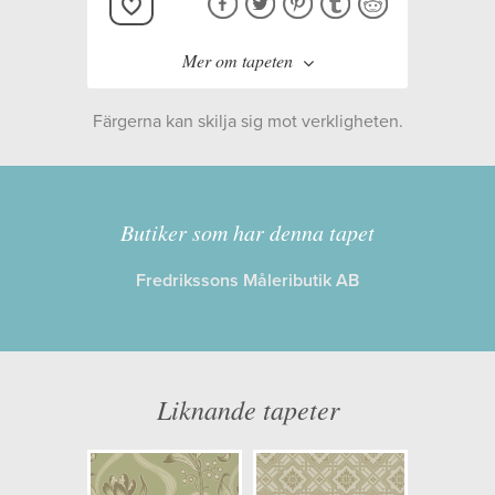
Mer om tapeten
Färgerna kan skilja sig mot verkligheten.
Tillverkare:
Boråstapeter
Kollektion:
Anno II
Butiker som har denna tapet
Fredrikssons Måleributik AB
Information
Egenskaper: Limma på väggen
Opacitet: Hög
Liknande tapeter
Längd x Bredd: 10,05 x 0,53
Mönsterhöjd: 0,27
Artikelnummer: 8053