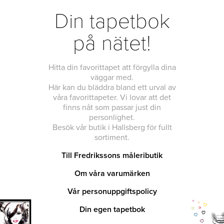
Din tapetbok
på nätet!
Hitta din favorittapet att förgylla dina
väggar med.
Här kan du bläddra bland ett urval av
våra favorittapeter. Vi lovar att det
finns nåt som passar just din
personlighet.
Besök vår butik i Hallsberg för fullt
sortiment.
Till Fredrikssons måleributik
Om våra varumärken
Vår personuppgiftspolicy
Din egen tapetbok