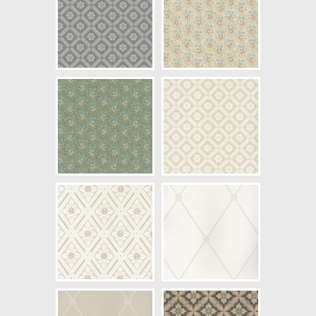
NCS Bottenkulör: S1505-Y20R
Färg: Beige, Röd
Mönster: Småmönstrad, Trellis
Struktur: Limtryck
Cirkapris: 999,00 kr
(Kontakta din färghandlare för
exakt pris.)