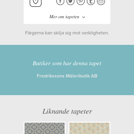
Mer om tapeten
Färgerna kan skilja sig mot verkligheten.
Tillverkare:
Boråstapeter
Kollektion:
New Heritage
Butiker som har denna tapet
Fredrikssons Måleributik AB
Information
Egenskaper: Limma på väggen
Opacitet: Hög
Liknande tapeter
Längd x Bredd: 10,05 x 0,53
Mönsterhöjd: 0,07
Artikelnummer: 4819