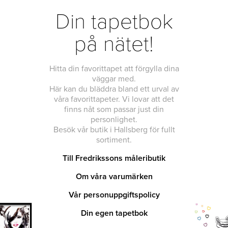
Din tapetbok
på nätet!
Hitta din favorittapet att förgylla dina
väggar med.
Här kan du bläddra bland ett urval av
våra favorittapeter. Vi lovar att det
finns nåt som passar just din
personlighet.
Besök vår butik i Hallsberg för fullt
sortiment.
Till Fredrikssons måleributik
Om våra varumärken
Vår personuppgiftspolicy
Din egen tapetbok