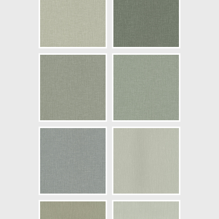
NCS Bottenkulör: S3005-G
Färg: Grön
Mönster: Omönstrad,
Tygimitation
Struktur: Lågstruktur
Cirkapris: 499,00 kr
(Kontakta din färghandlare för
exakt pris.)