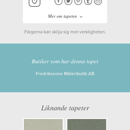
Mer om tapeten
Färgerna kan skilja sig mot verkligheten.
Tillverkare:
Boråstapeter
Kollektion:
Shades
Butiker som har denna tapet
Fredrikssons Måleributik AB
Information
Egenskaper: Limma på väggen
Opacitet: Hög
Liknande tapeter
Längd x Bredd: 10,05 x 0,53
Mönsterhöjd: 0,00
Artikelnummer: 6131