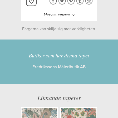
Mer om tapeten
Färgerna kan skilja sig mot verkligheten.
Tillverkare:
Boråstapeter
Kollektion:
Swedish designers
Butiker som har denna tapet
Fredrikssons Måleributik AB
Information
Egenskaper: Limma på väggen
Opacitet: Hög
Liknande tapeter
Längd x Bredd: 10,05 x 0,49
Mönsterhöjd: 0,32
Artikelnummer: 2070