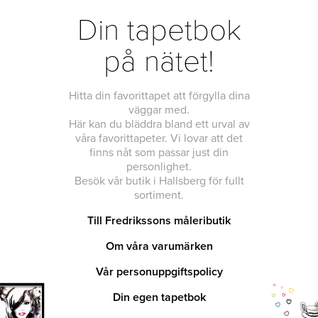
Din tapetbok
på nätet!
Hitta din favorittapet att förgylla dina
väggar med.
Här kan du bläddra bland ett urval av
våra favorittapeter. Vi lovar att det
finns nåt som passar just din
personlighet.
Besök vår butik i Hallsberg för fullt
sortiment.
Till Fredrikssons måleributik
Om våra varumärken
Vår personuppgiftspolicy
Din egen tapetbok