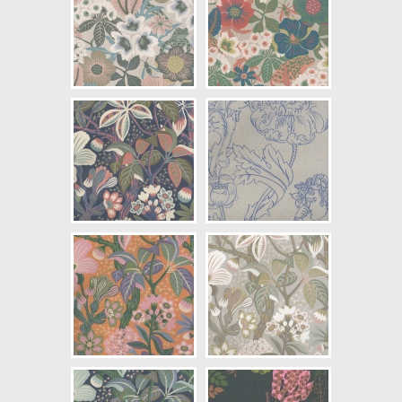
NCS Bottenkulör: S4502-Y
Färg: Blå, Rosa, Röd
Mönster: Blommig
Struktur: Digitaltryck
Cirkapris: 999,00 kr
(Kontakta din färghandlare för
exakt pris.)