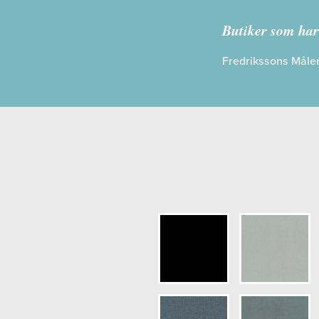
Kollektion:
B
Butiker som har
Information
Fredrikssons Måler
Egenskaper
Opacitet: H
Längd x Bre
Mönsterhöjd
Artikelnumm
NCS Bottenk