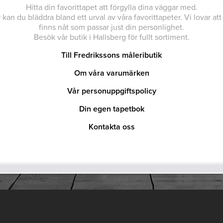
Hitta din favorittapet att förgylla dina väggar med.
 kan du bläddra bland ett urval av våra favorittapeter. Vi lovar att
finns nåt som passar just din personlighet.
Besök vår butik i Hallsberg för fullt sortiment.
Till Fredrikssons måleributik
Om våra varumärken
Vår personuppgiftspolicy
Din egen tapetbok
Kontakta oss