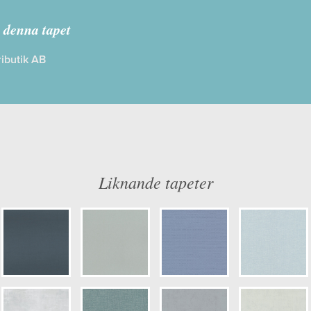
lommor & Blad
 denna tapet
ibutik AB
: Limma på väggen
Färg: Blå
ög
Mönster: Omönstrad
dd: 10,05 x 0,53
Struktur: Slät
: 0,00
Cirkapris: 515,00 kr
er: 220-04
(Kontakta din färghandlare för exakt 
Liknande tapeter
ulör: S1002-B