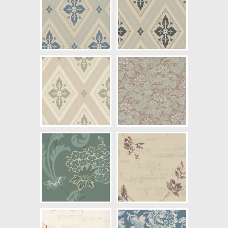
Artikelnummer: 696-01
NCS Bottenkulör: S1502-Y50R
Färg: Beige, Guld
Mönster: Blommig, Växter
Struktur: Limtryck
Cirkapris: 1145,00 kr
(Kontakta din färghandlare för
exakt pris.)