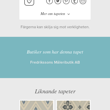
Mer om tapeten
Färgerna kan skilja sig mot verkligheten.
Tillverkare:
Duro
Kollektion:
Gammalsvenska
Butiker som har denna tapet
Quick Up 2019
Fredrikssons Måleributik AB
Information
Egenskaper: Limma på väggen
Liknande tapeter
Opacitet: Hög
Längd x Bredd: 10,05 x 0,53
Mönsterhöjd: 0,53