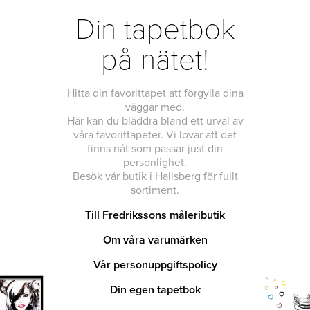
Din tapetbok
på nätet!
Hitta din favorittapet att förgylla dina
väggar med.
Här kan du bläddra bland ett urval av
våra favorittapeter. Vi lovar att det
finns nåt som passar just din
personlighet.
Besök vår butik i Hallsberg för fullt
sortiment.
Till Fredrikssons måleributik
Om våra varumärken
Vår personuppgiftspolicy
Din egen tapetbok