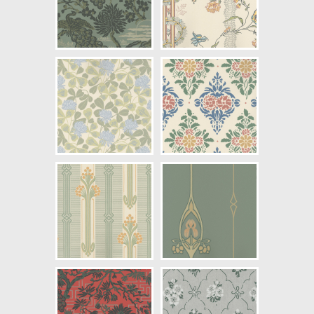
Artikelnummer: 033-14
NCS Bottenkulör: S0603-Y40R
Färg: Grön, Rosa
Mönster: Blommig, Växter,
Historiskt
Struktur: Slät, Limtryck
Cirkapris: 1145,00 kr
(Kontakta din färghandlare för
exakt pris.)