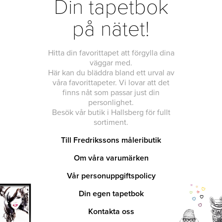
Din tapetbok
på nätet!
Hitta din favorittapet att förgylla dina
väggar med.
Här kan du bläddra bland ett urval av
våra favorittapeter. Vi lovar att det
finns nåt som passar just din
personlighet.
Besök vår butik i Hallsberg för fullt
sortiment.
Till Fredrikssons måleributik
Om våra varumärken
Vår personuppgiftspolicy
Din egen tapetbok
Kontakta oss