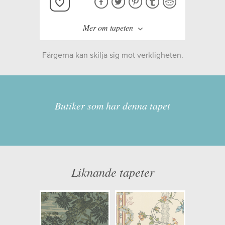
Mer om tapeten
Färgerna kan skilja sig mot verkligheten.
Tillverkare:
Duro
Kollektion:
Gammalsvenska
Butiker som har denna tapet
papper
Information
Liknande tapeter
Egenskaper: Limma på tapeten
Opacitet: Hög
Längd x Bredd: 10,05 x 0,53
Mönsterhöjd: 0,23