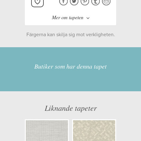
Mer om tapeten
Färgerna kan skilja sig mot verkligheten.
Tillverkare:
Midbec
Kollektion:
Level two
Butiker som har denna tapet
Information
Egenskaper: Limma på väggen
Liknande tapeter
Opacitet: Låg
Längd x Bredd: 10,05 x 0,53
Mönsterhöjd: 0,00
Artikelnummer: LV1310