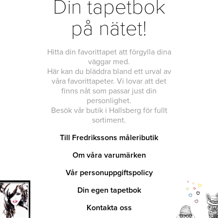
Din tapetbok
på nätet!
Hitta din favorittapet att förgylla dina
väggar med.
Här kan du bläddra bland ett urval av
våra favorittapeter. Vi lovar att det
finns nåt som passar just din
personlighet.
Besök vår butik i Hallsberg för fullt
sortiment.
Till Fredrikssons måleributik
Om våra varumärken
Vår personuppgiftspolicy
Din egen tapetbok
Kontakta oss