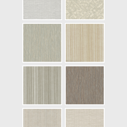
NCS Bottenkulör: S1502-Y50R
Färg: Grå
Mönster: Randig, Väv
Struktur: Lågstruktur
Cirkapris: 730,00 kr
(Kontakta din färghandlare för
exakt pris.)