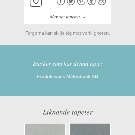
Mer om tapeten
Färgerna kan skilja sig mot verkligheten.
Tillverkare:
Midbec
Kollektion:
Midolin
,
Ester
Butiker som har denna tapet
Fredrikssons Måleributik AB
Information
Egenskaper: Limma på väggen
Opacitet: Hög
Liknande tapeter
Längd x Bredd: 10,05 x 0,53
Mönsterhöjd: 0,00
Artikelnummer: 16043