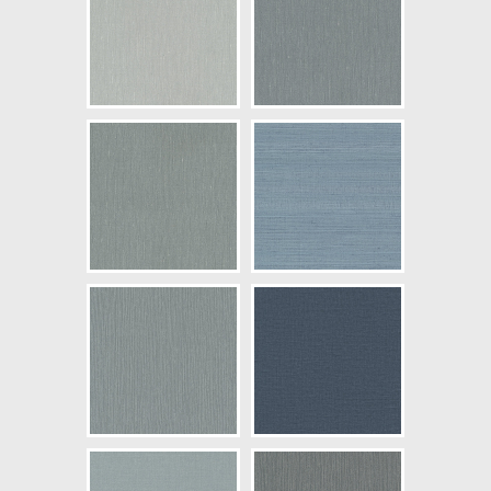
NCS Bottenkulör: S5010-R90B
Färg: Blå
Mönster: Omönstrad,
Tygimitation
Struktur: Lågstruktur
Cirkapris: 630,00 kr
(Kontakta din färghandlare för
exakt pris.)