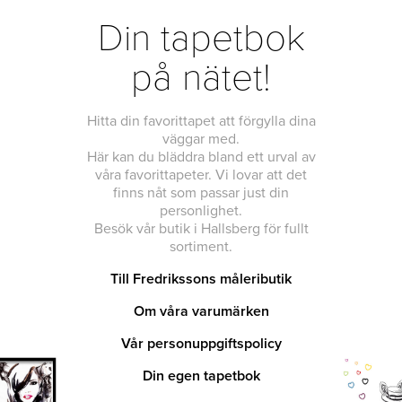
Din tapetbok
på nätet!
Hitta din favorittapet att förgylla dina
väggar med.
Här kan du bläddra bland ett urval av
våra favorittapeter. Vi lovar att det
finns nåt som passar just din
personlighet.
Besök vår butik i Hallsberg för fullt
sortiment.
Till Fredrikssons måleributik
Om våra varumärken
Vår personuppgiftspolicy
Din egen tapetbok