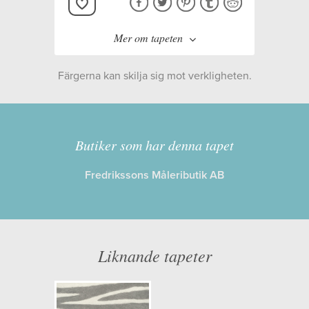
Mer om tapeten
Färgerna kan skilja sig mot verkligheten.
Tillverkare:
Midbec
Kollektion:
Serengeti
Butiker som har denna tapet
Fredrikssons Måleributik AB
Information
Egenskaper: Limma på väggen
Opacitet: Hög
Liknande tapeter
Längd x Bredd: 10,05 x 0,53
Mönsterhöjd: 0,00
Artikelnummer: 752649