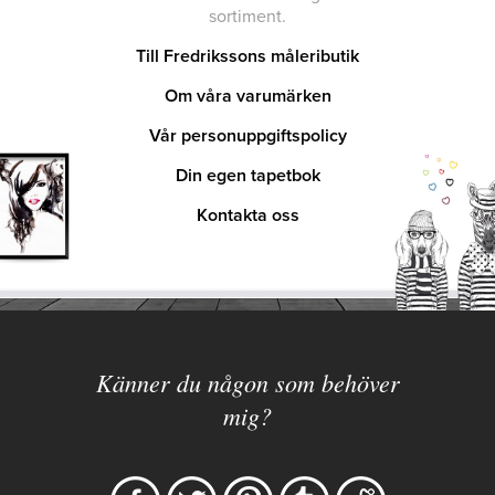
sortiment.
Till Fredrikssons måleributik
Om våra varumärken
Vår personuppgiftspolicy
Din egen tapetbok
Kontakta oss
Känner du någon som behöver
mig?