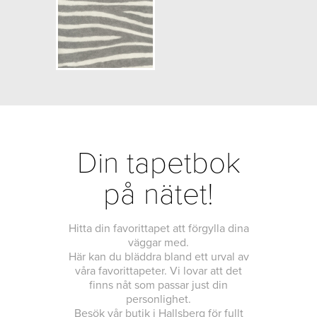
NCS Bottenkulör: S4500-N
Färg: Grå
Mönster: Djurimitation
Struktur: Lågstruktur
Cirkapris: 530,00 kr
(Kontakta din färghandlare för
exakt pris.)
Din tapetbok
på nätet!
Hitta din favorittapet att förgylla dina
väggar med.
Här kan du bläddra bland ett urval av
våra favorittapeter. Vi lovar att det
finns nåt som passar just din
personlighet.
Besök vår butik i Hallsberg för fullt