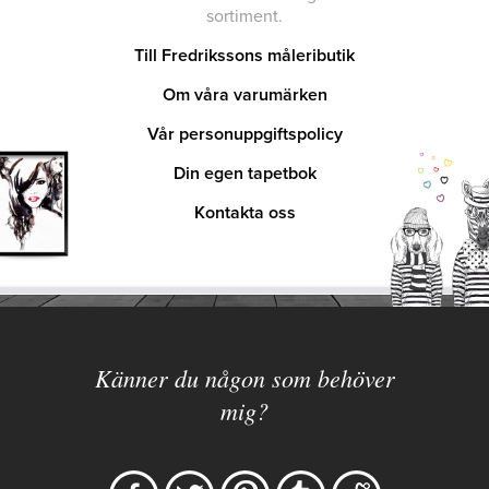
sortiment.
Till Fredrikssons måleributik
Om våra varumärken
Vår personuppgiftspolicy
Din egen tapetbok
Kontakta oss
Känner du någon som behöver
mig?