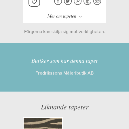
Mer om tapeten
Färgerna kan skilja sig mot verkligheten.
Tillverkare:
Midbec
Kollektion:
Serengeti
Butiker som har denna tapet
Fredrikssons Måleributik AB
Information
Egenskaper: Limma på väggen
Opacitet: Hög
Liknande tapeter
Längd x Bredd: 10,05 x 0,53
Mönsterhöjd: 0,00
Artikelnummer: 752663