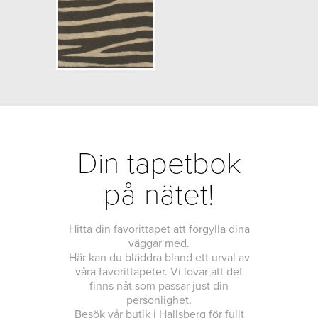
NCS Bottenkulör: S7010-Y50R
Färg: Brun
Mönster: Djurimitation
Struktur: Lågstruktur
Cirkapris: 530,00 kr
(Kontakta din färghandlare för
exakt pris.)
Din tapetbok
på nätet!
Hitta din favorittapet att förgylla dina
väggar med.
Här kan du bläddra bland ett urval av
våra favorittapeter. Vi lovar att det
finns nåt som passar just din
personlighet.
Besök vår butik i Hallsberg för fullt