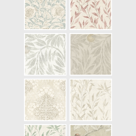
NCS Bottenkulör: S0502-Y
Färg: Beige, Grå
Mönster: Växande, Växter,
Grenar
Struktur: Slät
Cirkapris: 1707,00 kr
(Kontakta din färghandlare för
exakt pris.)