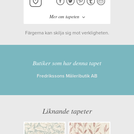
Mer om tapeten
Färgerna kan skilja sig mot verkligheten.
Tillverkare:
Sanderson
Kollektion:
Chiswick Grove
Butiker som har denna tapet
Fredrikssons Måleributik AB
Information
Egenskaper: Limma på väggen
Opacitet: Låg
Liknande tapeter
Längd x Bredd: 10,05 x 0,68
Mönsterhöjd: 0,52
Artikelnummer: 216411