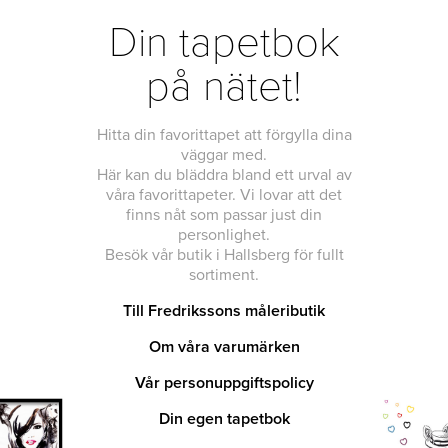
Din tapetbok
på nätet!
Hitta din favorittapet att förgylla dina
väggar med.
Här kan du bläddra bland ett urval av
våra favorittapeter. Vi lovar att det
finns nåt som passar just din
personlighet.
Besök vår butik i Hallsberg för fullt
sortiment.
Till Fredrikssons måleributik
Om våra varumärken
Vår personuppgiftspolicy
Din egen tapetbok