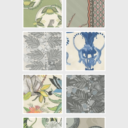
Artikelnummer: 109/8039
NCS Bottenkulör: S4500-N
Färg: Beige, Grå, Svartaktig
Mönster: Djur
Struktur: Slät
Cirkapris: 2289,00 kr
(Kontakta din färghandlare för
exakt pris.)