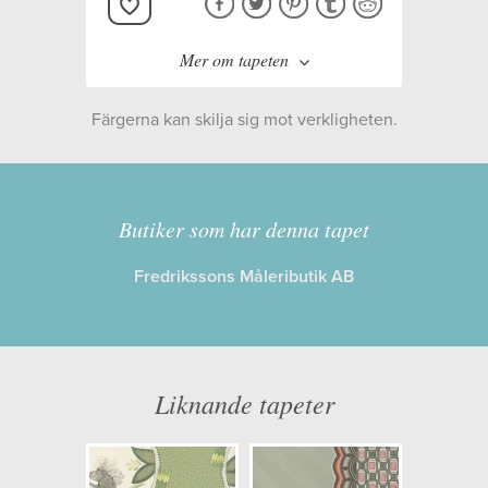
Mer om tapeten
Färgerna kan skilja sig mot verkligheten.
Tillverkare:
Cole & Son
Kollektion:
The Ardmore
Butiker som har denna tapet
Collection
Fredrikssons Måleributik AB
Information
Egenskaper: Limma på väggen
Liknande tapeter
Opacitet: Låg
Längd x Bredd: 10,00 x 0,52
Mönsterhöjd: 0,76