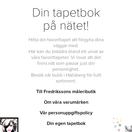
Din tapetbok
på nätet!
Hitta din favorittapet att förgylla dina
väggar med.
Här kan du bläddra bland ett urval av
våra favorittapeter. Vi lovar att det
finns nåt som passar just din
personlighet.
Besök vår butik i Hallsberg för fullt
sortiment.
Till Fredrikssons måleributik
Om våra varumärken
Vår personuppgiftspolicy
Din egen tapetbok