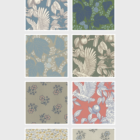
Artikelnummer: 28-04
NCS Bottenkulör: S1005-Y20R
Färg: Blå, Beige
Mönster: Blommig,
Småmönstrad
Struktur: Slät
Cirkapris: 1850,00 kr
(Kontakta din färghandlare för
exakt pris.)