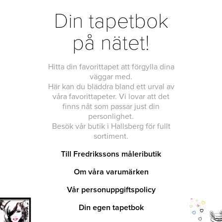
Din tapetbok
på nätet!
Hitta din favorittapet att förgylla dina
väggar med.
Här kan du bläddra bland ett urval av
våra favorittapeter. Vi lovar att det
finns nåt som passar just din
personlighet.
Besök vår butik i Hallsberg för fullt
sortiment.
Till Fredrikssons måleributik
Om våra varumärken
Vår personuppgiftspolicy
Din egen tapetbok