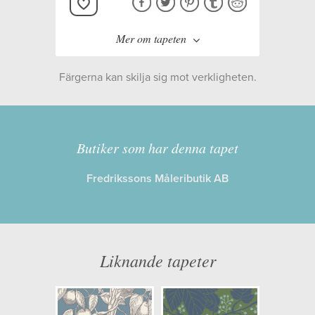
Mer om tapeten
Färgerna kan skilja sig mot verkligheten.
Tillverkare:
Långelid/von
Brömssen
Butiker som har denna tapet
Kollektion:
Vol 2
Fredrikssons Måleributik AB
Information
Egenskaper: Limma på väggen
Liknande tapeter
Opacitet: Hög
Längd x Bredd: 10,05 x 0,53
Mönsterhöjd: 0,11