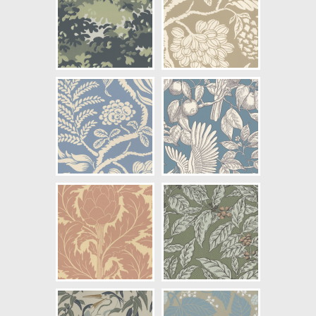
Artikelnummer: 23-59
NCS Bottenkulör: S1005-Y40R
Färg: Beige, Brun
Mönster: Växter, Fåglar
Struktur: Slät
Cirkapris: 1850,00 kr
(Kontakta din färghandlare för
exakt pris.)