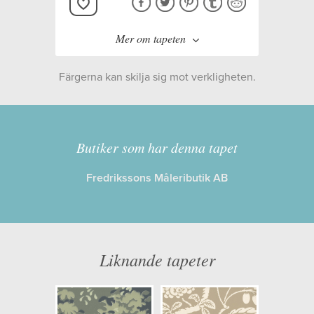
Mer om tapeten
Färgerna kan skilja sig mot verkligheten.
Tillverkare:
Långelid/von
Brömssen
Butiker som har denna tapet
Kollektion:
Vol 2
Fredrikssons Måleributik AB
Information
Egenskaper: Limma på väggen
Liknande tapeter
Opacitet: Hög
Längd x Bredd: 10,05 x 0,53
Mönsterhöjd: 0,64