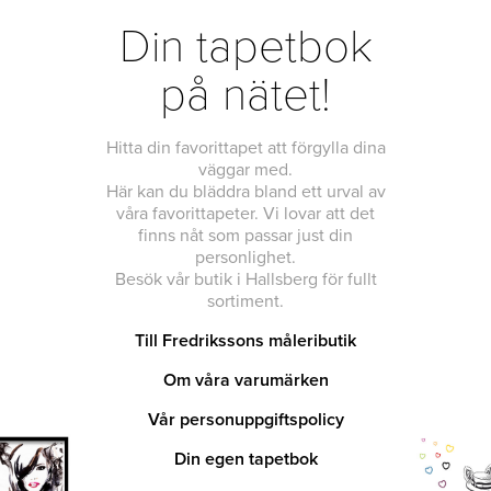
Din tapetbok
på nätet!
Hitta din favorittapet att förgylla dina
väggar med.
Här kan du bläddra bland ett urval av
våra favorittapeter. Vi lovar att det
finns nåt som passar just din
personlighet.
Besök vår butik i Hallsberg för fullt
sortiment.
Till Fredrikssons måleributik
Om våra varumärken
Vår personuppgiftspolicy
Din egen tapetbok