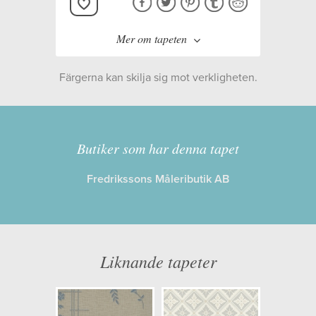
Mer om tapeten
Färgerna kan skilja sig mot verkligheten.
Butiker som har denna tapet
Tillverkare:
Boråstapeter
Fredrikssons Måleributik AB
Kollektion:
Anno
Information
Liknande tapeter
Egenskaper: Limma på väggen
Opacitet: Hög
Längd x Bredd: 10,05 x 0,53