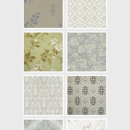
Mönsterhöjd: 0,38
Artikelnummer: 4502
NCS Bottenkulör: S3005-Y20R
Färg: Brun, Grå
Mönster: Blommig, Medaljong,
Växter, Historiskt
Struktur: Limtryck
Cirkapris: 999,00 kr
(Kontakta din färghandlare för
exakt pris.)