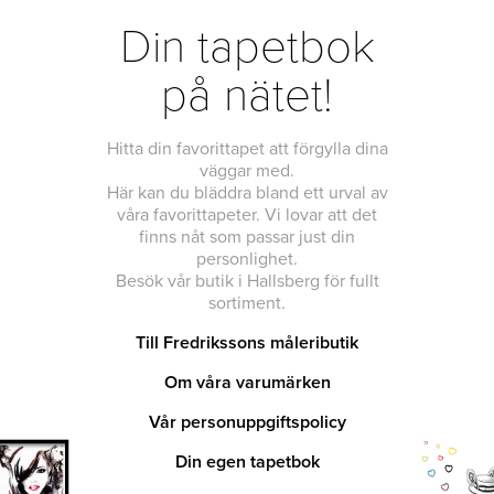
Din tapetbok
på nätet!
Hitta din favorittapet att förgylla dina
väggar med.
Här kan du bläddra bland ett urval av
våra favorittapeter. Vi lovar att det
finns nåt som passar just din
personlighet.
Besök vår butik i Hallsberg för fullt
sortiment.
Till Fredrikssons måleributik
Om våra varumärken
Vår personuppgiftspolicy
Din egen tapetbok