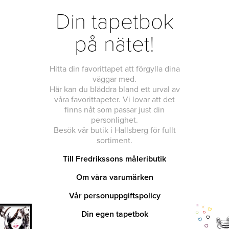
Din tapetbok
på nätet!
Hitta din favorittapet att förgylla dina
väggar med.
Här kan du bläddra bland ett urval av
våra favorittapeter. Vi lovar att det
finns nåt som passar just din
personlighet.
Besök vår butik i Hallsberg för fullt
sortiment.
Till Fredrikssons måleributik
Om våra varumärken
Vår personuppgiftspolicy
Din egen tapetbok