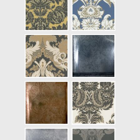
NCS Bottenkulör: S3010-Y30R
Färg: Svartaktig, Guld
Mönster: Medaljong
Struktur: Slät, Metallic, Blank
Cirkapris: 2537,00 kr
(Kontakta din färghandlare för
exakt pris.)