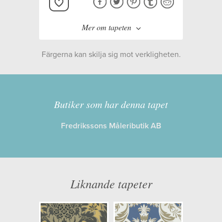
Mer om tapeten
Färgerna kan skilja sig mot verkligheten.
Tillverkare:
Cole & Son
Kollektion:
ALBEMARLE
Butiker som har denna tapet
Fredrikssons Måleributik AB
Information
Egenskaper: Limma på väggen
Opacitet: Hög
Liknande tapeter
Längd x Bredd: 10,00 x 53,00
Mönsterhöjd: 0,53
Artikelnummer: 94/6033