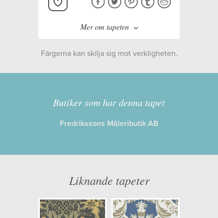
Mer om tapeten
Färgerna kan skilja sig mot verkligheten.
Tillverkare:
Cole & Son
Kollektion:
ALBEMARLE
Butiker som har denna tapet
Fredrikssons Måleributik AB
Information
Egenskaper: Limma på väggen
Opacitet: Hög
Liknande tapeter
Längd x Bredd: 10,00 x 53,00
Mönsterhöjd: 0,53
Artikelnummer: 94/4024