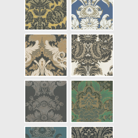
NCS Bottenkulör: S5030-Y30R
Färg: Guld
Mönster: Rutig, Medaljong
Struktur: Slät
Cirkapris: 2735,00 kr
(Kontakta din färghandlare för
exakt pris.)