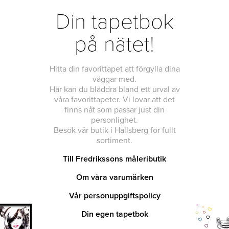
Din tapetbok
på nätet!
Hitta din favorittapet att förgylla dina
väggar med.
Här kan du bläddra bland ett urval av
våra favorittapeter. Vi lovar att det
finns nåt som passar just din
personlighet.
Besök vår butik i Hallsberg för fullt
sortiment.
Till Fredrikssons måleributik
Om våra varumärken
Vår personuppgiftspolicy
Din egen tapetbok