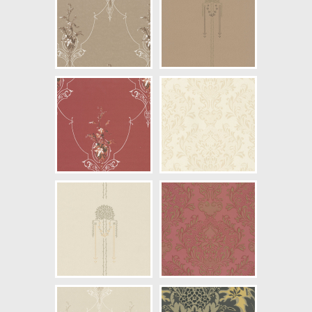
NCS Bottenkulör: S3010-Y40R
Färg: Brun, Guld
Mönster: Medaljong
Struktur: Slät, Blank
Cirkapris: 699,00 kr
(Kontakta din färghandlare för
exakt pris.)