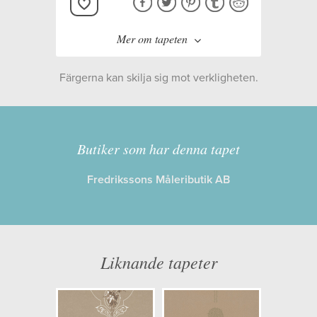
Mer om tapeten
Färgerna kan skilja sig mot verkligheten.
Tillverkare:
Decor Maison
Kollektion:
Mormors Tid
Butiker som har denna tapet
Fredrikssons Måleributik AB
Information
Egenskaper: Limma på väggen
Opacitet: Låg
Liknande tapeter
Längd x Bredd: 10,05 x 0,53
Mönsterhöjd: 0,21
Artikelnummer: 4843-4