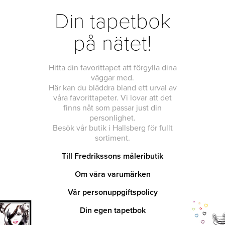
Din tapetbok
på nätet!
Hitta din favorittapet att förgylla dina
väggar med.
Här kan du bläddra bland ett urval av
våra favorittapeter. Vi lovar att det
finns nåt som passar just din
personlighet.
Besök vår butik i Hallsberg för fullt
sortiment.
Till Fredrikssons måleributik
Om våra varumärken
Vår personuppgiftspolicy
Din egen tapetbok