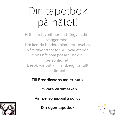
Din tapetbok
på nätet!
Hitta din favorittapet att förgylla dina
väggar med.
Här kan du bläddra bland ett urval av
våra favorittapeter. Vi lovar att det
finns nåt som passar just din
personlighet.
Besök vår butik i Hallsberg för fullt
sortiment.
Till Fredrikssons måleributik
Om våra varumärken
Vår personuppgiftspolicy
Din egen tapetbok