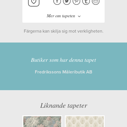
Mer om tapeten
Färgerna kan skilja sig mot verkligheten.
Tillverkare:
Boråstapeter
Kollektion:
Charm
Butiker som har denna tapet
Fredrikssons Måleributik AB
Information
Egenskaper: Limma på väggen
Opacitet: Hög
Liknande tapeter
Längd x Bredd: 10,05 x 0,53
Mönsterhöjd: 0,27
Artikelnummer: 8172