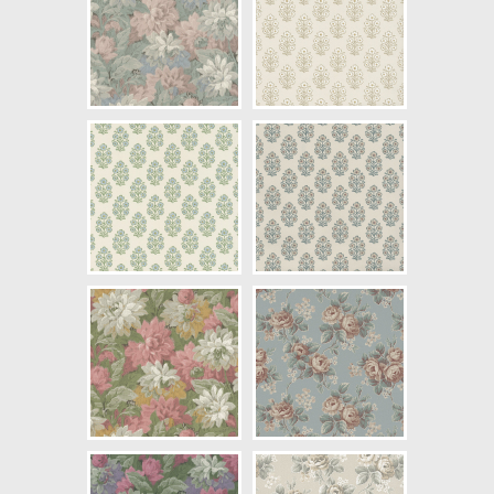
NCS Bottenkulör: S5010-B10G
Färg: Blå, Beige, Lila, Röd
Mönster: Blommig
Struktur: Slät
Cirkapris: 899,00 kr
(Kontakta din färghandlare för
exakt pris.)