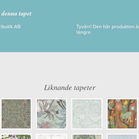
oyage of Discovery
,
Curios
 denna tapet
ibutik AB
Tyvärr! Den här produkten är 
längre.
: Limma på väggen
Färg: Blå, Grön, Beige, Gul, Rosa, B
g
Mönster: Blommig, Växter, Grenar
dd: 10,05 x 0,68
Struktur: Slät
: 0,38
Cirkapris: 2029,00 kr
er: 213387
(Kontakta din färghandlare för exakt 
ulör: S1005-Y30R
Liknande tapeter