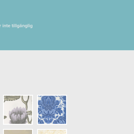
inte tillgänglig
run
pris.)