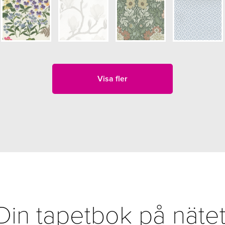
Visa fler
Din tapetbok på nätet