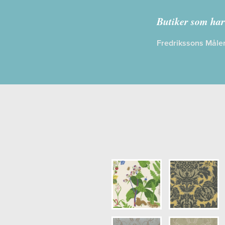
Kollektion:
V
Butiker som har
Information
Fredrikssons Måler
Egenskaper
Opacitet: Lå
Längd x Bre
Mönsterhöjd
Artikelnumm
NCS Bottenk