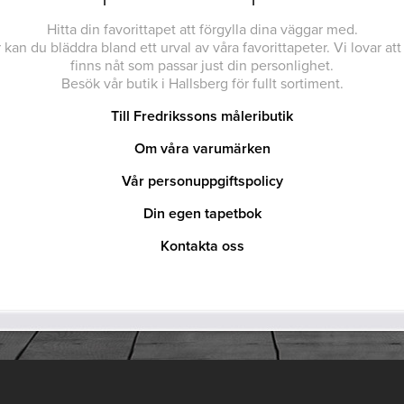
Hitta din favorittapet att förgylla dina väggar med.
 kan du bläddra bland ett urval av våra favorittapeter. Vi lovar att
finns nåt som passar just din personlighet.
Besök vår butik i Hallsberg för fullt sortiment.
Till Fredrikssons måleributik
Om våra varumärken
Vår personuppgiftspolicy
Din egen tapetbok
Kontakta oss