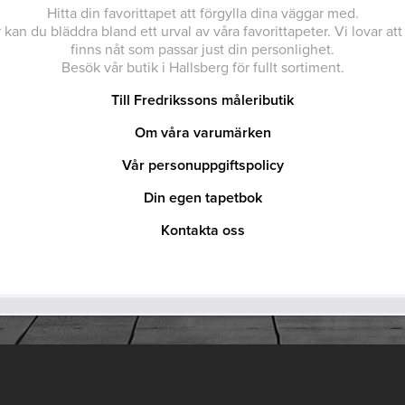
Hitta din favorittapet att förgylla dina väggar med.
 kan du bläddra bland ett urval av våra favorittapeter. Vi lovar att
finns nåt som passar just din personlighet.
Besök vår butik i Hallsberg för fullt sortiment.
Till Fredrikssons måleributik
Om våra varumärken
Vår personuppgiftspolicy
Din egen tapetbok
Kontakta oss