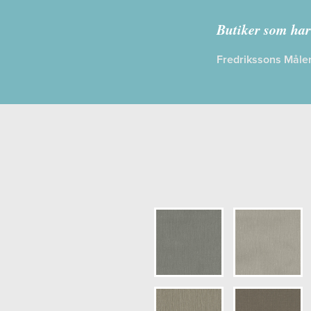
Kollektion:
L
Butiker som har
Information
Fredrikssons Måler
Egenskaper
Opacitet: H
Längd x Bre
Mönsterhöjd
Artikelnumm
NCS Bottenk