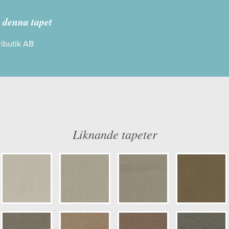
inen
 denna tapet
ibutik AB
: Limma på väggen
Färg: Brun
ög
Mönster: Omönstrad
dd: 10,05 x 0,53
Struktur: Lågstruktur
: 0,00
Cirkapris: 499,00 kr
er: 4317
(Kontakta din färghandlare för exakt 
Liknande tapeter
ulör: S2010-Y30R