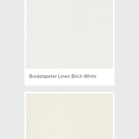
Boråstapeter Linen Birch White