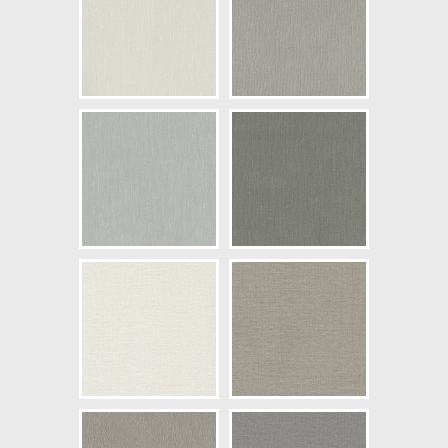
NCS Bottenkulör: S1502-G50Y
Färg: Grå
Mönster: Omönstrad
Struktur: Lågstruktur
Cirkapris: 499,00 kr
(Kontakta din färghandlare för
exakt pris.)