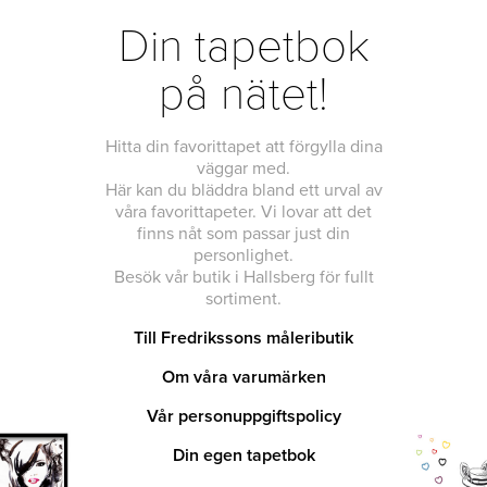
Din tapetbok
på nätet!
Hitta din favorittapet att förgylla dina
väggar med.
Här kan du bläddra bland ett urval av
våra favorittapeter. Vi lovar att det
finns nåt som passar just din
personlighet.
Besök vår butik i Hallsberg för fullt
sortiment.
Till Fredrikssons måleributik
Om våra varumärken
Vår personuppgiftspolicy
Din egen tapetbok