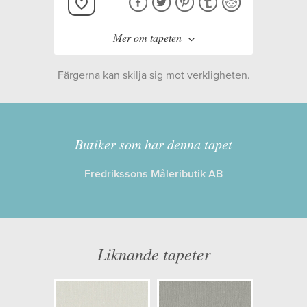
Mer om tapeten
Färgerna kan skilja sig mot verkligheten.
Tillverkare:
Boråstapeter
Kollektion:
Linen
Butiker som har denna tapet
Fredrikssons Måleributik AB
Information
Egenskaper: Limma på väggen
Opacitet: Hög
Liknande tapeter
Längd x Bredd: 10,05 x 0,53
Mönsterhöjd: 0,00
Artikelnummer: 4319