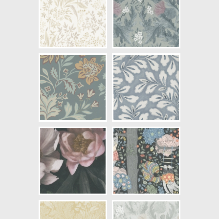
Artikelnummer: 7480
NCS Bottenkulör: S1500-N
Färg: Blå, Grön, Vitaktig, Gul,
Lila, Brun, Röd, Grå
Mönster: Blommig, Djur, Växter
Struktur: Slät
Cirkapris: 999,00 kr
(Kontakta din färghandlare för
exakt pris.)