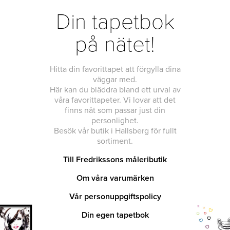
Din tapetbok
på nätet!
Hitta din favorittapet att förgylla dina
väggar med.
Här kan du bläddra bland ett urval av
våra favorittapeter. Vi lovar att det
finns nåt som passar just din
personlighet.
Besök vår butik i Hallsberg för fullt
sortiment.
Till Fredrikssons måleributik
Om våra varumärken
Vår personuppgiftspolicy
Din egen tapetbok