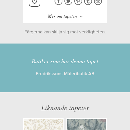
Mer om tapeten
Färgerna kan skilja sig mot verkligheten.
Tillverkare:
Boråstapeter
Kollektion:
Boråstapeter
Butiker som har denna tapet
Selected
Fredrikssons Måleributik AB
Information
Egenskaper: Limma på väggen
Liknande tapeter
Opacitet: Hög
Längd x Bredd: 1,80 x 2,65
Mönsterhöjd: 0,00