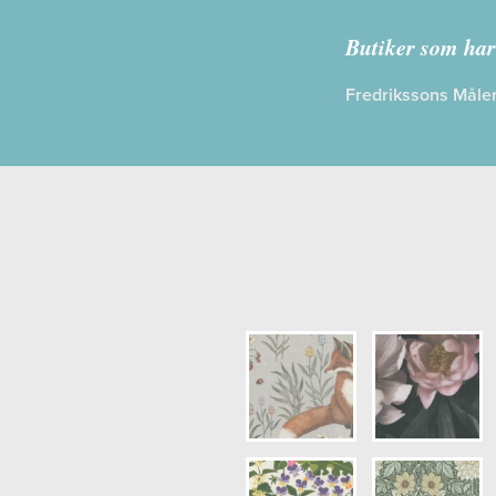
Kollektion:
B
Butiker som har
Information
Fredrikssons Måler
Egenskaper
Opacitet: H
Längd x Bre
Mönsterhöjd
Artikelnum
NCS Botten