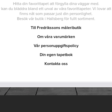
Hitta din favorittapet att förgylla dina väggar med.
 kan du bläddra bland ett urval av våra favorittapeter. Vi lovar att
finns nåt som passar just din personlighet.
Besök vår butik i Hallsberg för fullt sortiment.
Till Fredrikssons måleributik
Om våra varumärken
Vår personuppgiftspolicy
Din egen tapetbok
Kontakta oss