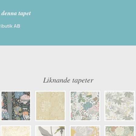
oråstapeter Selected
 denna tapet
ibutik AB
: Limma på väggen
Färg: Gul
ög
Mönster: Blommig
dd: 10,05 x 0,53
Struktur: Slät
: 0,53
Cirkapris: 599,00 kr
mer: 2022
(Kontakta din färghandlare för exakt 
Liknande tapeter
kulör: S2030-Y20R