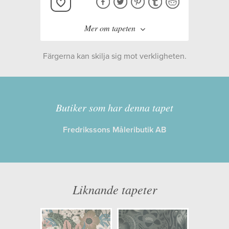
Mer om tapeten
Färgerna kan skilja sig mot verkligheten.
Tillverkare:
Boråstapeter
Kollektion:
Swedish designers
Butiker som har denna tapet
Fredrikssons Måleributik AB
Information
Egenskaper: Limma på väggen
Opacitet: Hög
Liknande tapeter
Längd x Bredd: 10,05 x 0,49
Mönsterhöjd: 0,34
Artikelnummer: 2069