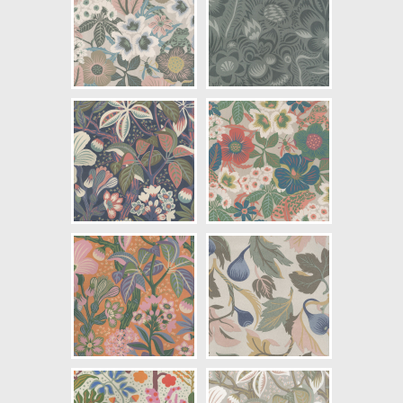
NCS Bottenkulör: S4020-G10Y
Färg: Blå, Grön, Beige
Mönster: Växter
Struktur: Digitaltryck
Cirkapris: 999,00 kr
(Kontakta din färghandlare för
exakt pris.)