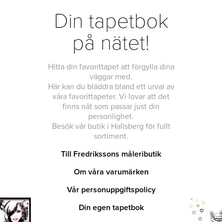
Din tapetbok
på nätet!
Hitta din favorittapet att förgylla dina
väggar med.
Här kan du bläddra bland ett urval av
våra favorittapeter. Vi lovar att det
finns nåt som passar just din
personlighet.
Besök vår butik i Hallsberg för fullt
sortiment.
Till Fredrikssons måleributik
Om våra varumärken
Vår personuppgiftspolicy
Din egen tapetbok