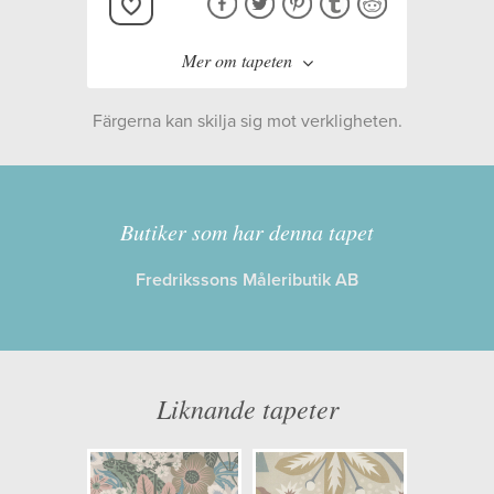
Mer om tapeten
Färgerna kan skilja sig mot verkligheten.
Tillverkare:
Boråstapeter
Kollektion:
Swedish designers
Butiker som har denna tapet
Fredrikssons Måleributik AB
Information
Egenskaper: Limma på väggen
Opacitet: Hög
Liknande tapeter
Längd x Bredd: 2,65 x 1,96
Mönsterhöjd: 0,00
Artikelnummer: 2077