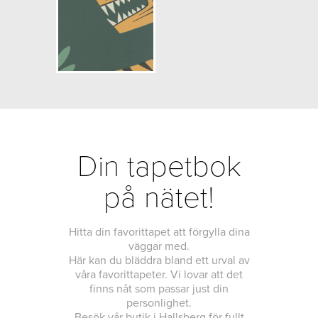
Din tapetbok
på nätet!
Hitta din favorittapet att förgylla dina
väggar med.
Här kan du bläddra bland ett urval av
våra favorittapeter. Vi lovar att det
finns nåt som passar just din
personlighet.
Besök vår butik i Hallsberg för fullt