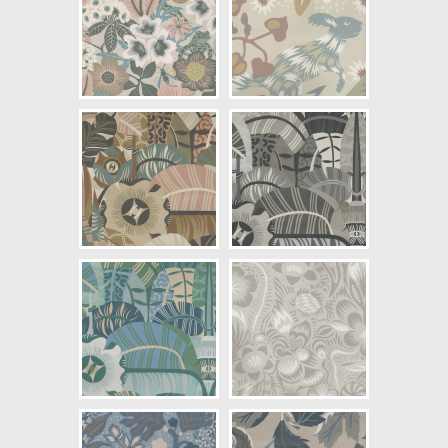
NCS Bottenkulör: S3010-Y30R
Färg: Beige, Svartaktig
Mönster: Växande, Växter
Struktur: Digitaltryck
Cirkapris: 999,00 kr
(Kontakta din färghandlare för
exakt pris.)