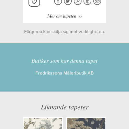
Mer om tapeten
Färgerna kan skilja sig mot verkligheten.
Tillverkare:
Carma & Co
Kollektion:
Avington 1838
Butiker som har denna tapet
Fredrikssons Måleributik AB
Information
Egenskaper: Limma på väggen
Opacitet: Låg
Liknande tapeter
Längd x Bredd: 10,05 x 0,52
Mönsterhöjd: 0,53
Artikelnummer: 1602-100-06