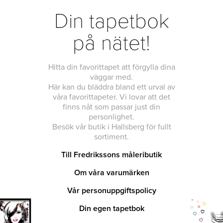
Din tapetbok
på nätet!
Hitta din favorittapet att förgylla dina
väggar med.
Här kan du bläddra bland ett urval av
våra favorittapeter. Vi lovar att det
finns nåt som passar just din
personlighet.
Besök vår butik i Hallsberg för fullt
sortiment.
Till Fredrikssons måleributik
Om våra varumärken
Vår personuppgiftspolicy
Din egen tapetbok