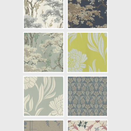
NCS Bottenkulör: S1005-Y
Färg: Blå, Grön, Beige, Brun
Mönster: Blommig, Träd
Struktur: Limtryck
Cirkapris: 1290,00 kr
(Kontakta din färghandlare för
exakt pris.)