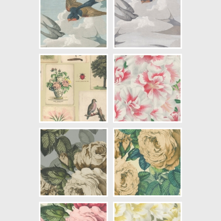
Längd x Bredd: 10,00 x 0,52
Mönsterhöjd: 0,52
Artikelnummer: PJD6001-02
NCS Bottenkulör: S2005-G
Färg: Blå, Grön, Beige, Turkos,
Rosa, Brun, Röd, Grå, Svartaktig
Mönster: Rutig, Blommig, Växter,
Träd, Fjärilar, Fåglar
Struktur: Slät, Metallic
Cirkapris: 1290,00 kr
(Kontakta din färghandlare för
exakt pris.)