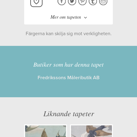
Mer om tapeten
Färgerna kan skilja sig mot verkligheten.
Butiker som har denna tapet
Tillverkare:
Designers Guild
Fredrikssons Måleributik AB
Kollektion:
John Derian Picture
Book Wallpapers
Information
Liknande tapeter
Egenskaper: Limma på väggen
Opacitet: Låg