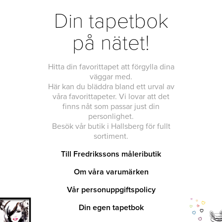
Din tapetbok
på nätet!
Hitta din favorittapet att förgylla dina
väggar med.
Här kan du bläddra bland ett urval av
våra favorittapeter. Vi lovar att det
finns nåt som passar just din
personlighet.
Besök vår butik i Hallsberg för fullt
sortiment.
Till Fredrikssons måleributik
Om våra varumärken
Vår personuppgiftspolicy
Din egen tapetbok