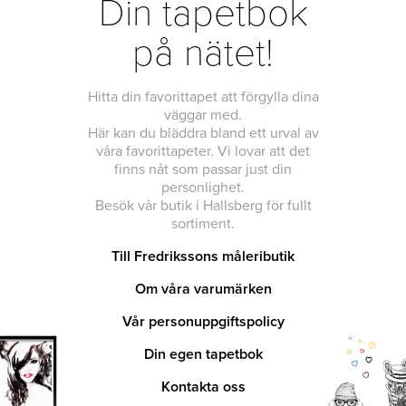
Din tapetbok
på nätet!
Hitta din favorittapet att förgylla dina
väggar med.
Här kan du bläddra bland ett urval av
våra favorittapeter. Vi lovar att det
finns nåt som passar just din
personlighet.
Besök vår butik i Hallsberg för fullt
sortiment.
Till Fredrikssons måleributik
Om våra varumärken
Vår personuppgiftspolicy
Din egen tapetbok
Kontakta oss