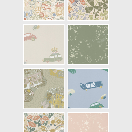
NCS Bottenkulör: S7020-R90B
Färg: Blå, Grön, Gul, Rosa
Mönster: Barn, Fordon
Struktur: Slät
Cirkapris: 940,00 kr
(Kontakta din färghandlare för
exakt pris.)