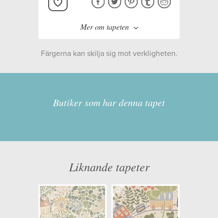
Mer om tapeten
Färgerna kan skilja sig mot verkligheten.
Tillverkare:
Midbec
Kollektion:
Resan
Butiker som har denna tapet
Information
Egenskaper: Limma på väggen
Liknande tapeter
Opacitet: Hög
Längd x Bredd: 10,05 x 0,53
Mönsterhöjd: 0,53
Artikelnummer: 29014