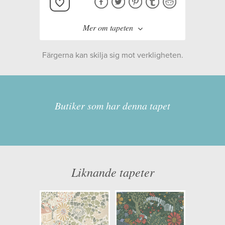
Mer om tapeten
Färgerna kan skilja sig mot verkligheten.
Tillverkare:
Midbec
Kollektion:
Resan
Butiker som har denna tapet
Information
Egenskaper: Limma på väggen
Liknande tapeter
Opacitet: Hög
Längd x Bredd: 10,05 x 0,53
Mönsterhöjd: 0,53
Artikelnummer: 29008