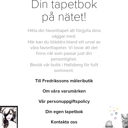
Din tapetbok
på nätet!
Hitta din favorittapet att förgylla dina
väggar med.
Här kan du bläddra bland ett urval av
våra favorittapeter. Vi lovar att det
finns nåt som passar just din
personlighet.
Besök vår butik i Hallsberg för fullt
sortiment.
Till Fredrikssons måleributik
Om våra varumärken
Vår personuppgiftspolicy
Din egen tapetbok
Kontakta oss