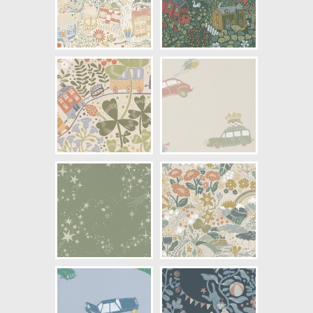
NCS Bottenkulör: S2005-Y
Färg: Grön, Beige, Gul
Mönster: Byggnader, Barn
Struktur: Slät
Cirkapris: 940,00 kr
(Kontakta din färghandlare för
exakt pris.)